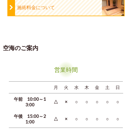
施術料金について
空海のご案内
営業時間
月
火
水
木
金
土
日
午前 10:00～1
△
×
○
○
○
○
○
3:00
午後 15:00～2
△
×
○
○
○
○
○
1:00