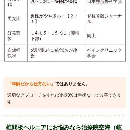
20～50代・
※特に40代
日本整形外科学会
代
男性がやや多い・【２：
脊柱脊髄ジャーナ
男女比
１】
ル
好発部
Ｌ4-Ｌ5・Ｌ5-Ｓ1（腰椎
同上
位
下部）
自然軽
6週間以内に約90％が改
ペインクリニック
快率
善
学会
「年齢だから仕方ない」
ではありません。
適切なアプローチをすれば 約90%は手術なしで改善できま
す。
椎間板ヘルニアにお悩みなら治療院空海（岐