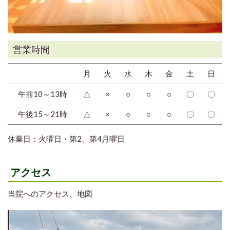
営業時間
月
火
水
木
金
土
日
午前10～13時
△
×
○
○
○
〇
〇
午後15～21時
△
×
○
○
○
〇
〇
休業日：火曜日・第2、第4月曜日
アクセス
当院へのアクセス、地図