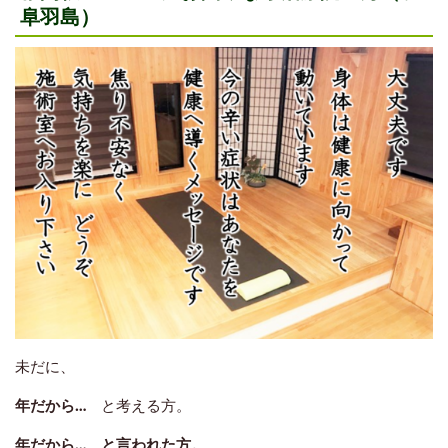
阜羽島）
未だに、
年だから…
と考える方。
年だから… と言われた方。