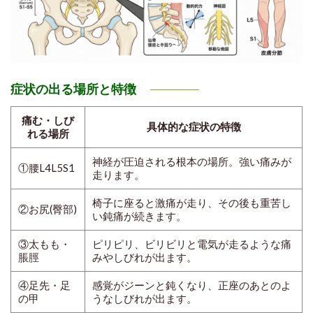
症状の出る場所と特徴
痛む・しび
具体的な症状の特徴
れる場所
神経が圧迫される
根本の場所
。強い痛みが
①腰L4L5S1
走ります。
椅子に座ると激痛
が走り、その後も重苦し
②お尻(臀部)
い鈍痛が続きます。
③太もも・
ピリピリ、ビリビリと
電気が走るような痛
脹脛
み
やしびれが出ます。
④足先・足
感覚がジーンと鈍くなり、
正座のあとのよ
の甲
うなしびれ
が出ます。