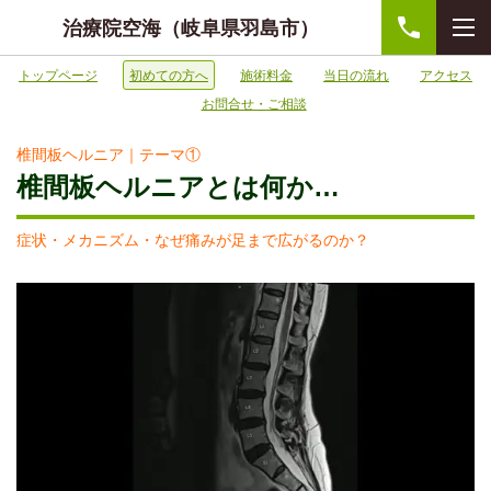
治療院空海（岐阜県羽島市）
トップページ
初めての方へ
施術料金
当日の流れ
アクセス
お問合せ・ご相談
椎間板ヘルニア｜テーマ①
椎間板ヘルニアとは何か…
症状・メカニズム・なぜ痛みが足まで広がるのか？