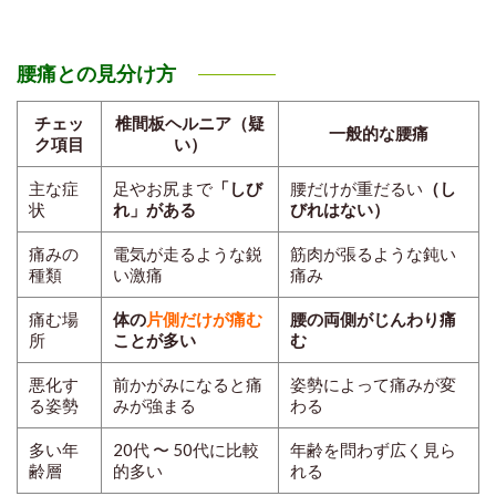
腰痛との見分け方
チェッ
椎間板ヘルニア（疑
一般的な腰痛
ク項目
い）
主な症
足やお尻まで
「しび
腰だけが重だるい
（し
状
れ」がある
びれはない）
痛みの
電気が走るような鋭
筋肉が張るような鈍い
種類
い激痛
痛み
痛む場
体の
片側だけ
が痛む
腰の両側がじんわり痛
所
ことが多い
む
悪化す
前かがみ
になると痛
姿勢によって痛みが変
る姿勢
みが強まる
わる
多い年
20代 〜 50代
に比較
年齢を問わず広く見ら
齢層
的多い
れる