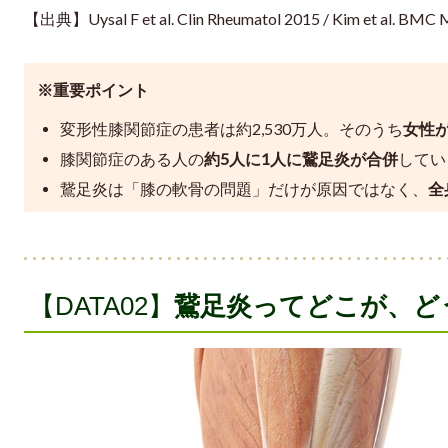
【出典】Uysal F et al. Clin Rheumatol 2015 / Kim et al. BMC M
※重要ポイント
変形性膝関節症の患者は約2,530万人。そのうち
女性が
膝関節症のある人の
約5人に1人に鵞足炎が合併
してい
鵞足炎は「膝の軟骨の問題」だけが原因ではなく、
全
【DATA02】
鵞足炎ってどこが、ど