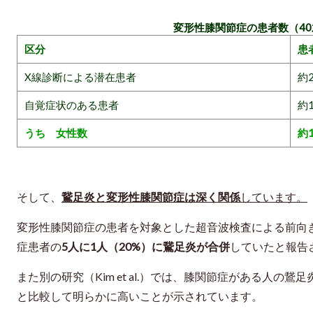
変形性膝関節症の患者数（4
区分
患
X線診断による潜在患者
約
自覚症状のある患者
約
うち 女性数
約
そして、
鵞足炎と変形性膝関節症は深く関係
しています。
変形性膝関節症の患者を対象とした超音波検査による前向き研究（
症患者の
5人に1人（20%）に鵞足炎が合併
していたと報告
また別の研究（Kim et al.）では、膝関節症がある人の鵞
と比較して明らかに高いことが示されています。