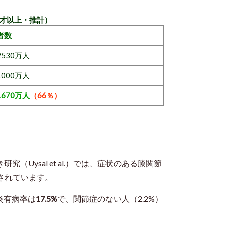
0才以上・推計）
者数
2530万人
1000万人
1670万人
（66％）
Uysal et al.）では、症状のある膝関節
されています。
足炎有病率は
17.5%
で、関節症のない人（2.2%）