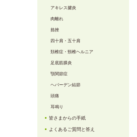
アキレス腱炎
肉離れ
捻挫
四十肩・五十肩
頚椎症・頸椎ヘルニア
足底筋膜炎
顎関節症
ヘバーデン結節
頭痛
耳鳴り
皆さまからの手紙
よくあるご質問と答え