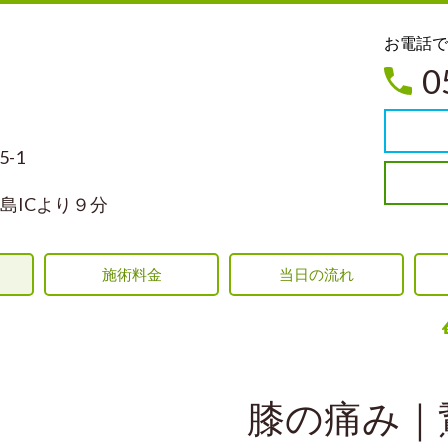
お電
0
-1
島ICより９分
施術料金
当日の流れ
膝の痛み｜