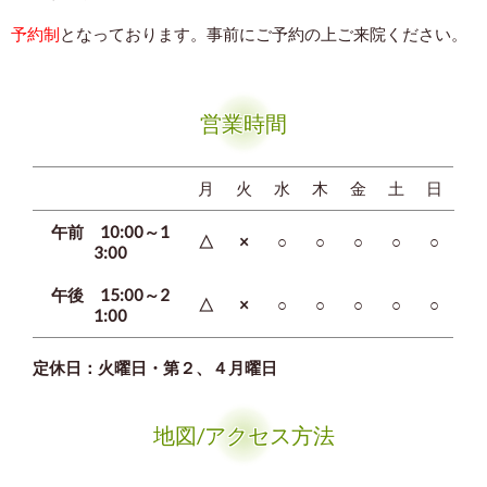
予約制
となっております。事前にご予約の上ご来院ください。
営業時間
月
火
水
木
金
土
日
午前 10:00～1
△
×
○
○
○
○
○
3:00
午後 15:00～2
△
×
○
○
○
○
○
1:00
定休日：火曜日
・
第２、４月曜日
地図/アクセス方法