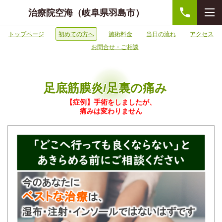
治療院空海（岐阜県羽島市）
トップページ
初めての方へ
施術料金
当日の流れ
アクセス
お問合せ・ご相談
足底筋膜炎/足裏の痛み
【症例】手術をしましたが、
痛みは変わりません