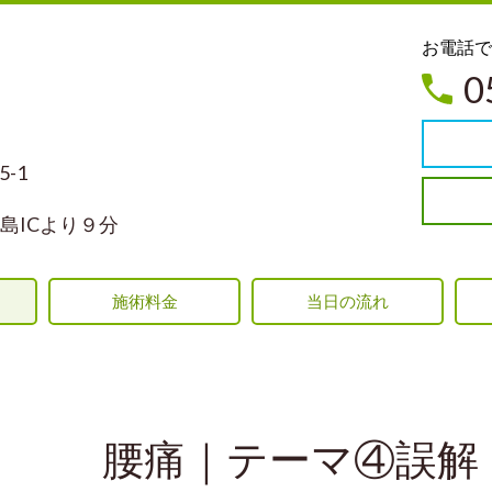
お電
0
-1
島ICより９分
施術料金
当日の流れ
腰痛｜テーマ④誤解