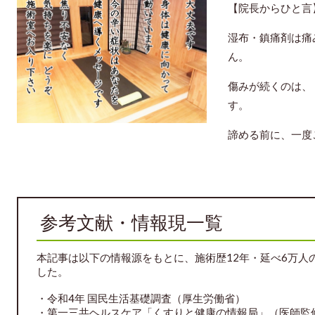
【院長からひと言
湿布・鎮痛剤は痛
ん。
傷みが続くのは、
す。
諦める前に、一度
参考文献・情報現一覧
本記事は以下の情報源をもとに、施術歴12年・延べ6万人
した。
・令和4年 国民生活基礎調査（厚生労働省）
・第一三共ヘルスケア「くすりと健康の情報局」（医師監