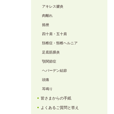
アキレス腱炎
肉離れ
捻挫
四十肩・五十肩
頚椎症・頸椎ヘルニア
足底筋膜炎
顎関節症
ヘバーデン結節
頭痛
耳鳴り
皆さまからの手紙
よくあるご質問と答え