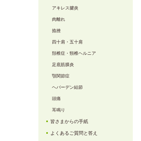
アキレス腱炎
肉離れ
捻挫
四十肩・五十肩
頚椎症・頸椎ヘルニア
足底筋膜炎
顎関節症
ヘバーデン結節
頭痛
耳鳴り
皆さまからの手紙
よくあるご質問と答え