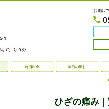
お電
0
-1
島ICより９分
施術料金
当日の流れ
ひざの痛み｜