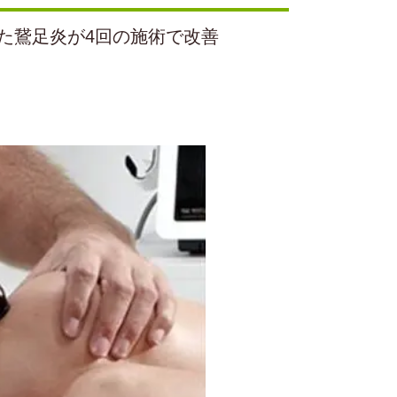
た鵞足炎が4回の施術で改善